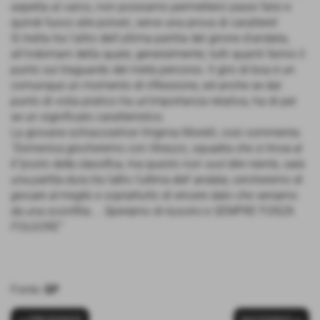
aspetta al varco, non possiamo permetterci passi falsi e
quindi fuoco alle polveri, serve una prova di carattere!
Si tratta tra l'altro dell'ultima partita del girone d'andata,
all'indomani della quale, generalmente, tutti quanti fanno il
punto sul traguardo del metà percorso. Il giro di boa è un
comunque un momento di riflessione, ed anche se dal
punto di vista pratico ha un'importanza relativa, ha di per
se un significato caratteristico.
La giovane schiacciatrice Virginia Morelli, così commenta:
“Domenica giocheremo con l'Arezzo, squadra che si trova al
6°posto della classifica, ma questo non vuol dire niente, sarà
una partita dura tra l'altro l'ultima dell' andata; cercheremo di
giocare al meglio e soprattutto di vincere dato che veniamo
da una sconfitta.... Speriamo di riuscirci e SEMPRE FORZA
FOLGORE”
Fonte:
SP