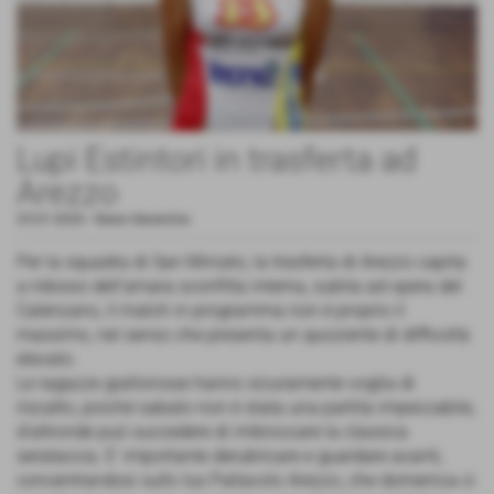
Lupi Estintori in trasferta ad
Arezzo
25-01-2020
-
News Generiche
Per la squadra di San Miniato, la trasferta di Arezzo capita
a ridosso dell'amara sconfitta interna, subita ad opera del
Calenzano, il match in programma non è proprio il
massimo, nel senso che presenta un quoziente di difficoltà
elevato.
Le ragazze giallorosse hanno sicuramente voglia di
riscatto, poiché sabato non è stata una partita impeccabile,
d'altronde può succedere di imbroccare la classica
serataccia. E' importante derubricare e guardare avanti,
concentrandosi sullo Ius Pallavolo Arezzo, che domenica ci