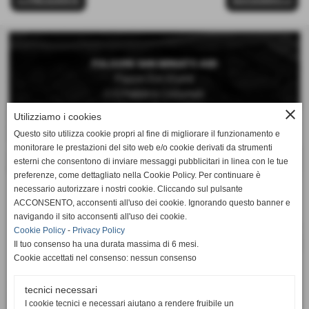
<< PRECEDENTE
SUCCESSIVO >>
FOLGORE SAN MINIATO ASD
Piazza Don Vivaldi
C/O Palestra Comunale
San Miniato Basso (Pisa)
close
Utilizziamo i cookies
Questo sito utilizza cookie propri al fine di migliorare il funzionamento e
Telefono 0571 42189
monitorare le prestazioni del sito web e/o cookie derivati da strumenti
Cellulare 392 6660897
esterni che consentono di inviare messaggi pubblicitari in linea con le tue
preferenze, come dettagliato nella Cookie Policy. Per continuare è
Mail:
necessario autorizzare i nostri cookie. Cliccando sul pulsante
segreteria@folgorepallavolo.it
ACCONSENTO, acconsenti all'uso dei cookie. Ignorando questo banner e
navigando il sito acconsenti all'uso dei cookie.
Cookie Policy
-
Privacy Policy
Il tuo consenso ha una durata massima di 6 mesi.
Cookie accettati nel consenso: nessun consenso
Totale visite
tecnici necessari
totale visite
I cookie tecnici e necessari aiutano a rendere fruibile un