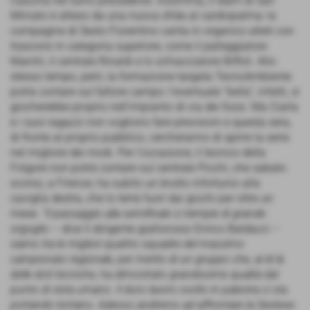
Cascina nel turno precedente. Insomma, il team di San
Miniato è atteso da una nuova sfida al cardiopalma: la
compagine di Sesto Fiorentino vanta in organico atleti con
trascorsi in categoria superiore, come il palleggiatore
Marchi, il centrale Rinaldi e lo schiacciatore Biffoli. Allo
stesso tempo, però, la formazione targata TecnoAmbiente
potrà contare sul fattore campo: l'eventuale “bella”, infatti, si
giocherebbe proprio nell'impianto di via dei fossi. Ma Ciarla
e i suoi ragazzi non vogliono fare previsioni e questa sera,
di fronte al proprio pubblico, cercheranno di aprire la serie
nel migliore dei modi. Per l'occasione, il tecnico della
Folgore non potrà contare sul centrale Picchi, che sabato
scorso, a Firenze, ha subito un brutto infortunio alla
caviglia destra, che lo terrà fuori dai giochi per oltre un
mese.
“Il passaggio alla semifinale ci riempie di grande
orgoglio
– dice il dirigente giallorosso Enrico Baldacci –
siamo tra le migliori quattro squadre del massimo
campionato regionale, per merito di un gruppo che, al di là
delle doti tecniche, ha dimostrato grandissime qualità dal
punto di vista umano. Il duro lavoro svolto in palestra ci sta
portando lontano. Adesso andremo ad affrontare la Sestese: