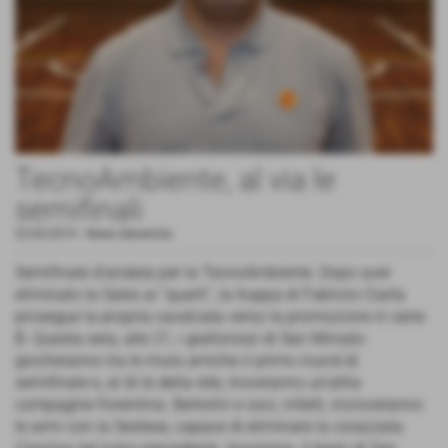
TecnoAmbiente, al via le
semifinali
22-05-2019
-
News Generiche
Semifinale d'andata per la TecnoAmbiente. Dopo aver
eliminato la Sales ai “quarti”, la truppa di Fabrizio Ciarla
prosegue la propria cavalcata verso la promozione in serie
B. Questa sera, alle 21, i giallorossi di San Miniato
giocheranno tra le mura amiche il primo round di
semifinale e, al di là della rete, troveranno un'altra
compagine fiorentina. Bertolini e soci, infatti, incroceranno
le armi con la Sestese, capace di eliminare la corazzata