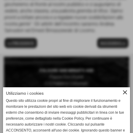
giocheremo di fronte al nostro pubblico e ci auguriamo di
vedere, anche stasera, una palestra gremita di tifosi. Siamo
pronti a lottare ancora e a regalare nuove soddisfazioni alla
nostra gente”
. Gli arbitri dell'incontro saranno Andrea
Salvadori ed Ernest Biniaszewski di Livorno.
<< PRECEDENTE
SUCCESSIVO >>
FOLGORE SAN MINIATO ASD
Piazza Don Vivaldi
C/O Palestra Comunale
San Miniato Basso (Pisa)
close
Utilizziamo i cookies
Questo sito utilizza cookie propri al fine di migliorare il funzionamento e
Telefono 0571 42189
monitorare le prestazioni del sito web e/o cookie derivati da strumenti
Cellulare 392 6660897
esterni che consentono di inviare messaggi pubblicitari in linea con le tue
preferenze, come dettagliato nella Cookie Policy. Per continuare è
Mail:
necessario autorizzare i nostri cookie. Cliccando sul pulsante
segreteria@folgorepallavolo.it
ACCONSENTO, acconsenti all'uso dei cookie. Ignorando questo banner e