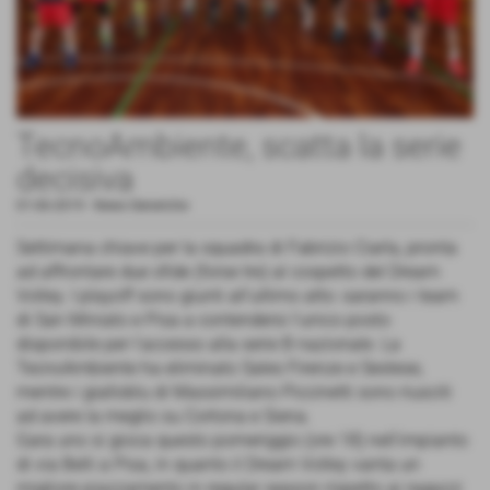
TecnoAmbiente, scatta la serie
decisiva
01-06-2019
-
News Generiche
Settimana chiave per la squadra di Fabrizio Ciarla, pronta
ad affrontare due sfide (forse tre) al cospetto del Dream
Volley. I playoff sono giunti all'ultimo atto: saranno i team
di San Miniato e Pisa a contendersi l'unico posto
disponibile per l'accesso alla serie B nazionale. La
TecnoAmbiente ha eliminato Sales Firenze e Sestese,
mentre i gialloblu di Massimiliano Piccinetti sono riusciti
ad avere la meglio su Cortona e Siena.
Gara uno si gioca questo pomeriggio (ore 18) nell'impianto
di via Belli a Pisa, in quanto il Dream Volley vanta un
migliore piazzamento in regular season rispetto ai ragazzi