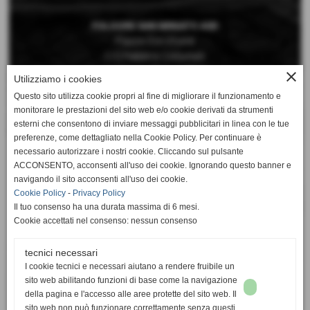
FOLGORE SAN MINIATO ASD
Piazza Don Vivaldi
C/O Palestra Comunale
San Miniato Basso (Pisa)
close
Utilizziamo i cookies
Questo sito utilizza cookie propri al fine di migliorare il funzionamento e
Telefono 0571 42189
monitorare le prestazioni del sito web e/o cookie derivati da strumenti
Cellulare 392 6660897
esterni che consentono di inviare messaggi pubblicitari in linea con le tue
preferenze, come dettagliato nella Cookie Policy. Per continuare è
Mail:
necessario autorizzare i nostri cookie. Cliccando sul pulsante
segreteria@folgorepallavolo.it
ACCONSENTO, acconsenti all'uso dei cookie. Ignorando questo banner e
navigando il sito acconsenti all'uso dei cookie.
Cookie Policy
-
Privacy Policy
Il tuo consenso ha una durata massima di 6 mesi.
Cookie accettati nel consenso: nessun consenso
Totale visite
tecnici necessari
totale visite
I cookie tecnici e necessari aiutano a rendere fruibile un
1060617
sito web abilitando funzioni di base come la navigazione
della pagina e l'accesso alle aree protette del sito web. Il
sito web non può funzionare correttamente senza questi