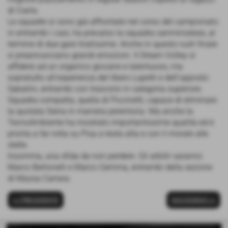
di Ciarla.
Le squadre si sono già affrontate nel corso del campionato:
in entrambi i casi, ha prevalso la squadra sanminiatese, al
termine di due gare tiratissime. Anche in questo rush finale
si preannunciano grandi emozioni. Il Dream Volley si
affiderà ad un organico giovane e talentuoso, ma
sopratutto all'esperienza del libero Lupetti e dell'opposto
Sabatini, entrambi con trascorsi in categoria superiore.
Squadra compatta, quella di Piccinetti, capace di eliminare
la quotata Siena in maniera perentoria. Ma anche la
TecnoAmbiente ha mostrato importantissime qualità ed è
pronta a far rotta su Pisa a testa alta e con il morale alle
stelle.
Insomma, una sfida da non perdere. Gli arbitri saranno
Marco Bertonelli e Marco Gemma, entrambi della sezione
di Massa Carrara.
<< PRECEDENTE
SUCCESSIVO >>