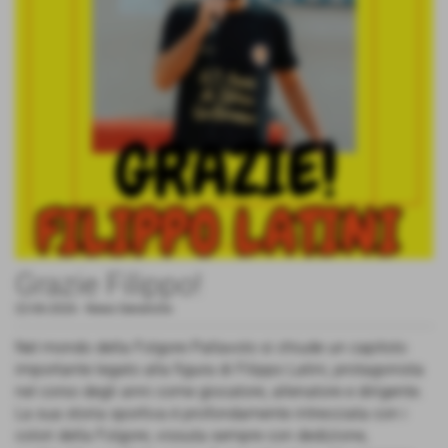
Grazie Filippo!
22-06-2026
-
News Generiche
Nel mondo della Folgore Pallavolo si chiude un capitolo
importante legato alla figura di Filippo Latini, protagonista
nel corso degli anni come giocatore, allenatore e dirigente.
La sua storia sportiva è profondamente intrecciata con i
colori della Folgore, vissuta sempre con dedizione,