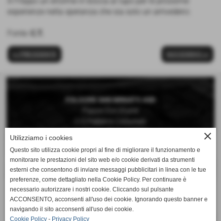
A Filippo un enorme in bocca al lupo per le prossime
esperienze nella speranza che sia solo un arrivederci.
Fonte:
C.T.
<< PRECEDENTE
SUCCESSIVO >>
FOLGORE SAN MINIATO ASD
Piazza Don Vivaldi
C/O Palestra Comunale
San Miniato Basso (Pisa)
close
Utilizziamo i cookies
Questo sito utilizza cookie propri al fine di migliorare il funzionamento e
Telefono 0571 42189
monitorare le prestazioni del sito web e/o cookie derivati da strumenti
Cellulare 392 6660897
esterni che consentono di inviare messaggi pubblicitari in linea con le tue
preferenze, come dettagliato nella Cookie Policy. Per continuare è
Mail:
necessario autorizzare i nostri cookie. Cliccando sul pulsante
segreteria@folgorepallavolo.it
ACCONSENTO, acconsenti all'uso dei cookie. Ignorando questo banner e
navigando il sito acconsenti all'uso dei cookie.
Cookie Policy
-
Privacy Policy