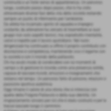
continuità e un forte senso di appartenenza. Un percorso
lungo, costruito passo dopo passo, che lo ha visto
attraversare diverse fasi della vita della società restando
sempre un punto di riferimento per l’ambiente.
Da atleta ha incarnato spirito di squadra e impegno
costante; da allenatore ha cercato di trasmettere ai suoi
gruppi non solo aspetti tecnici, ma soprattutto mentalità,
valori e rispetto per il lavoro quotidiano. Nel ruolo
dirigenziale ha continuato a offrire il proprio contributo con
discrezione e competenza, mantenendo vivo il legame con
la società e con il mondo della pallavolo.
Chi ha avuto modo di condividere con lui momenti di
campo o di gestione lo ricorda come una presenza solida,
capace di lasciare ricordi, emozioni e insegnamenti che
restano nel tempo. Un percorso fatto di persone, relazioni e
passione sportiva autentica.
Oggi rimane il valore di una storia che si intreccia con
quella della Folgore Pallavolo e della sua identità. Un
ringraziamento sincero per ciò che è stato costruito e per le
tracce lasciate lungo il cammino.