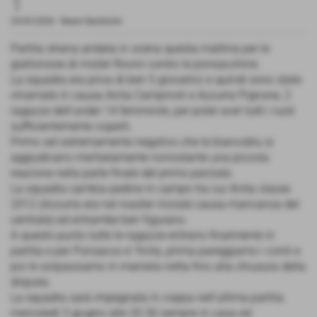
1
24-05-2026
-
News Generiche
Partita strana andata in scena questa mattina per le
giallorosse di mister Rovini contro le ponsacchine.
La squadra era priva di ben 5 giocatrici e quindi sono state
chiamate in causa Anita Campinoti e Azzurra Pignone, 2
ragazze dell'under 14 femminile, per poter aver tutti i ruoli
sufficientemente coperti.
Primo set estremamente negativo che le biancoblu si
aggiudicano meritatamente nonostante una piccola
reazione nella parte finale del primo parziale.
La squadra cambia pedine in campo tra cui Anita classe
2012 (Azzurra era nel roaster iniziale causa mancanza del
centrale) ed entrambe ben figurano.
A questo punto tutte le ragazze entrano finalmente in
partita e per Ponsacco e' finita, prima pareggiamo i conti e
poi le sorpassiamo in maniera netta fino alla chiusura della
disputa.
La squadra sarà impegnata in coppa nell'ultima partita
mercoledì 3 giugno alle 20.30 sempre in casa ed