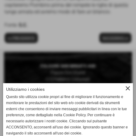
ospiteremo Piombino prima del rompete le righe di questa
lunga annata ed avremo modo di fare un bilancio.
Fonte:
S.C.
<< PRECEDENTE
SUCCESSIVO >>
FOLGORE SAN MINIATO ASD
Piazza Don Vivaldi
C/O Palestra Comunale
San Miniato Basso (Pisa)
close
Utilizziamo i cookies
Questo sito utilizza cookie propri al fine di migliorare il funzionamento e
Telefono 0571 42189
monitorare le prestazioni del sito web e/o cookie derivati da strumenti
Cellulare 392 6660897
esterni che consentono di inviare messaggi pubblicitari in linea con le tue
preferenze, come dettagliato nella Cookie Policy. Per continuare è
Mail:
necessario autorizzare i nostri cookie. Cliccando sul pulsante
segreteria@folgorepallavolo.it
ACCONSENTO, acconsenti all'uso dei cookie. Ignorando questo banner e
navigando il sito acconsenti all'uso dei cookie.