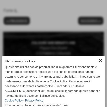
Fonte:
L.
<< PRECEDENTE
SUCCESSIVO >>
FOLGORE SAN MINIATO ASD
Piazza Don Vivaldi
C/O Palestra Comunale
San Miniato Basso (Pisa)
close
Utilizziamo i cookies
Questo sito utilizza cookie propri al fine di migliorare il funzionamento e
Telefono 0571 42189
monitorare le prestazioni del sito web e/o cookie derivati da strumenti
Cellulare 392 6660897
esterni che consentono di inviare messaggi pubblicitari in linea con le tue
preferenze, come dettagliato nella Cookie Policy. Per continuare è
Mail:
necessario autorizzare i nostri cookie. Cliccando sul pulsante
segreteria@folgorepallavolo.it
ACCONSENTO, acconsenti all'uso dei cookie. Ignorando questo banner e
navigando il sito acconsenti all'uso dei cookie.
Cookie Policy
-
Privacy Policy
Il tuo consenso ha una durata massima di 6 mesi.