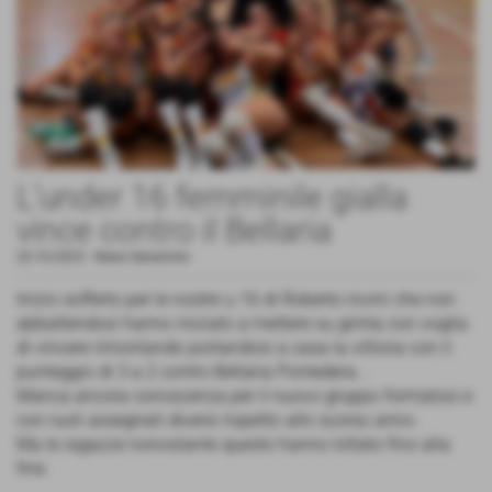
L'under 16 femminile gialla
vince contro il Bellaria
22-10-2023
-
News Generiche
Inizio sofferto per le nostre u 16 di Roberto rovini che non
abbattendosi hanno iniziato a mettere su grinta con voglia
di vincere rimontando portandosi a casa la vittoria con il
punteggio di 3 a 2 contro Bellaria Pontedera...
Manca ancora conoscenza per il nuovo gruppo formatosi e
con ruoli assegnati diversi rispetto allo scorso anno.
Ma le ragazze nonostante questo hanno lottato fino alla
fine.