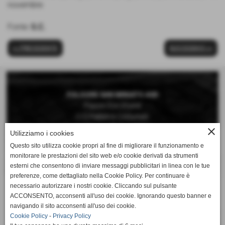
novembre
Fonte:
S.C.
<< PRECEDENTE
SUCCESSIVO >>
FOLGORE SAN MINIATO ASD
Piazza Don Vivaldi
C/O Palestra Comunale
San Miniato Basso (Pisa)
close
Utilizziamo i cookies
Questo sito utilizza cookie propri al fine di migliorare il funzionamento e
Telefono 0571 42189
monitorare le prestazioni del sito web e/o cookie derivati da strumenti
Cellulare 392 6660897
esterni che consentono di inviare messaggi pubblicitari in linea con le tue
preferenze, come dettagliato nella Cookie Policy. Per continuare è
Mail:
necessario autorizzare i nostri cookie. Cliccando sul pulsante
segreteria@folgorepallavolo.it
ACCONSENTO, acconsenti all'uso dei cookie. Ignorando questo banner e
navigando il sito acconsenti all'uso dei cookie.
Cookie Policy
-
Privacy Policy