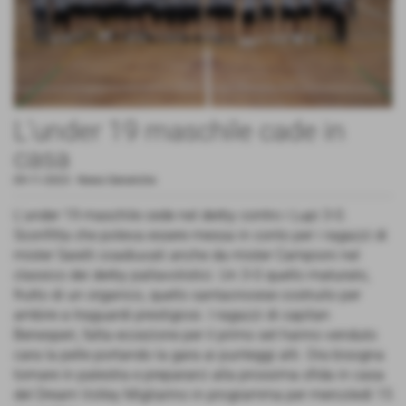
L'under 19 maschile cade in
casa
09-11-2023
-
News Generiche
L'under 19 maschile cede nel derby contro i Lupi 3-0.
Sconfitta che poteva essere messa in conto per i ragazzi di
mister Saielli coadiuvati anche da mister Campioni nel
classico dei derby pallavolistici. Un 3-0 quello maturato,
frutto di un organico, quello santacrocese costruito per
ambire a traguardi prestigiosi. I ragazzi di capitan
Benesperi, fatta eccezione per il primo set hanno venduto
cara la pelle portando la gara ai punteggi alti. Ora bisogna
tornare in palestra e prepararci alla prossima sfida in casa
del Dream Volley Migliarino in programma per mercoledì 15