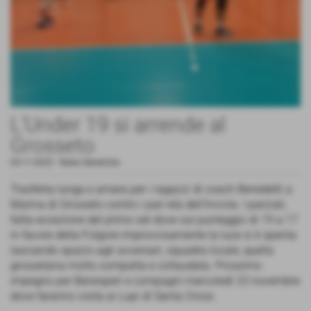
L'Under 19 si arrende al
Grosseto
03-11-2022
-
News Generiche
Trasferta lunga e amara per i ragazzi di coach Benedetti a
Marina di Grosseto contro i pari età dell'Invicta. I parziali,
fatta eccezione del primo set dove sul punteggio di 19 a 17
in favore della Folgore improvvisamente la luce si è spenta
lasciando spazio agli avversari, squadra locale, quella
grossetana molto compatta e collaudata. Prossimo
impegno per Benesperi e compagni mercoledì 23 novembre
dove faranno visita ai Lupi di Santa Croce.