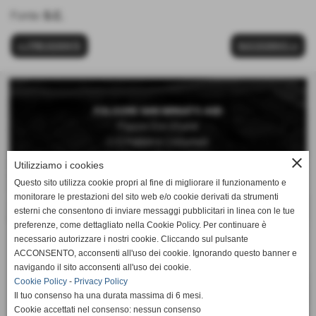
Fonte:
S.C.
<< PRECEDENTE
SUCCESSIVO >>
FOLGORE SAN MINIATO ASD
Piazza Don Vivaldi
C/O Palestra Comunale
San Miniato Basso (Pisa)
close
Utilizziamo i cookies
Questo sito utilizza cookie propri al fine di migliorare il funzionamento e
Telefono 0571 42189
monitorare le prestazioni del sito web e/o cookie derivati da strumenti
Cellulare 392 6660897
esterni che consentono di inviare messaggi pubblicitari in linea con le tue
preferenze, come dettagliato nella Cookie Policy. Per continuare è
Mail:
necessario autorizzare i nostri cookie. Cliccando sul pulsante
segreteria@folgorepallavolo.it
ACCONSENTO, acconsenti all'uso dei cookie. Ignorando questo banner e
navigando il sito acconsenti all'uso dei cookie.
Cookie Policy
-
Privacy Policy
Il tuo consenso ha una durata massima di 6 mesi.
Cookie accettati nel consenso: nessun consenso