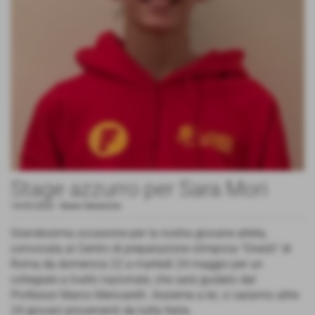
Stage azzurro per Sara Mori
14-05-2022
-
News Generiche
Grandissima occasione per la nostra giovane atleta,
convocata al Centro di preparazione olimpicia "Onesti" di
Roma da domenica 22 a martedì 24 maggio per un
collegiale a livello nazionale, che sarà guidato dal
Professor Marco Mencarelli. Assieme a lei, ci saranno altre
24 giovani provenienti da tutta Italia.