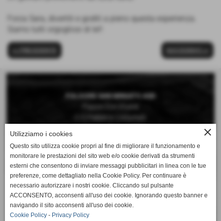
Forza Sara, divertiti e goditi a pieno questa esperienza.
Siamo tutti orgogliosi di te!!
<< PRECEDENTE
SUCCESSIVO >>
FOLGORE SAN MINIATO ASD
Piazza Don Vivaldi
C/O Palestra Comunale
San Miniato Basso (Pisa)
close
Utilizziamo i cookies
Questo sito utilizza cookie propri al fine di migliorare il funzionamento e
Telefono 0571 42189
monitorare le prestazioni del sito web e/o cookie derivati da strumenti
Cellulare 392 6660897
esterni che consentono di inviare messaggi pubblicitari in linea con le tue
preferenze, come dettagliato nella Cookie Policy. Per continuare è
Mail:
necessario autorizzare i nostri cookie. Cliccando sul pulsante
segreteria@folgorepallavolo.it
ACCONSENTO, acconsenti all'uso dei cookie. Ignorando questo banner e
navigando il sito acconsenti all'uso dei cookie.
Cookie Policy
-
Privacy Policy