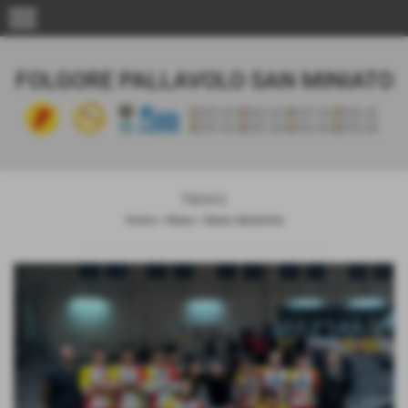
menu
FOLGORE PALLAVOLO SAN MINIATO
News
Home
>
News
>
News Generiche