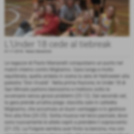
L'Under 18 cede al tiebreak
01-11-2018
-
News Generiche
Le ragazze di Paolo Marianelli conquistano un punto nel
match interno contro Migliarino. Gara lunga e molto
equilibrata, quella andata in scena la sera di Halloween alla
palestra “Don Vivaldi”. Nella prima frazione, le Under 18 di
San Miniato partono benissimo e mettono sotto le
avversarie senza grossi problemi (25-12). Dal secondo set,
la gara prende un'altra piega: stavolta sale in cattedra
Migliarino, che accumula un buon vantaggio e lo gestisce
fino alla fine (20-25). Solita musica nel terzo parziale, dove
sono nuovamente le atlete ospiti a prendere il sopravvento
(21-25). La Folgore sembra aver finito la benzina, ma con