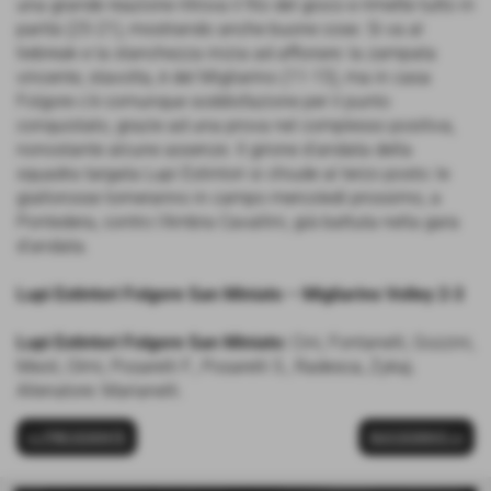
una grande reazione ritrova il filo del gioco e rimette tutto in
parità (25-21), mostrando anche buone cose. Si va al
tiebreak e la stanchezza inizia ad affiorare: la zampata
vincente, stavolta, è del Migliarino (11-15), ma in casa
Folgore c'è comunque soddisfazione per il punto
conquistato, grazie ad una prova nel complesso positiva,
nonostante alcune assenze. Il girone d'andata della
squadra targata Lupi Estintori si chiude al terzo posto: le
giallorosse torneranno in campo mercoledì prossimo, a
Pontedera, contro l'Ambra Cavallini, già battuta nella gara
d'andata.
Lupi Estintori Folgore San Miniato – Migliarino Volley 2-3
Lupi Estintori Folgore San Miniato:
Cini, Fontanelli, Gozzini,
Meoli, Olmi, Posarelli F., Posarelli S., Radesca, Zykaj.
Allenatore: Marianelli.
<< PRECEDENTE
SUCCESSIVO >>