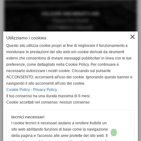
FOLGORE SAN MINIATO ASD
Piazza Don Vivaldi
C/O Palestra Comunale
San Miniato Basso (Pisa)
close
Utilizziamo i cookies
Questo sito utilizza cookie propri al fine di migliorare il funzionamento e
Telefono 0571 42189
monitorare le prestazioni del sito web e/o cookie derivati da strumenti
Cellulare 392 6660897
esterni che consentono di inviare messaggi pubblicitari in linea con le tue
preferenze, come dettagliato nella Cookie Policy. Per continuare è
Mail:
necessario autorizzare i nostri cookie. Cliccando sul pulsante
segreteria@folgorepallavolo.it
ACCONSENTO, acconsenti all'uso dei cookie. Ignorando questo banner e
navigando il sito acconsenti all'uso dei cookie.
Cookie Policy
-
Privacy Policy
Il tuo consenso ha una durata massima di 6 mesi.
Cookie accettati nel consenso: nessun consenso
Totale visite
tecnici necessari
totale visite
I cookie tecnici e necessari aiutano a rendere fruibile un
1062138
sito web abilitando funzioni di base come la navigazione
della pagina e l'accesso alle aree protette del sito web. Il