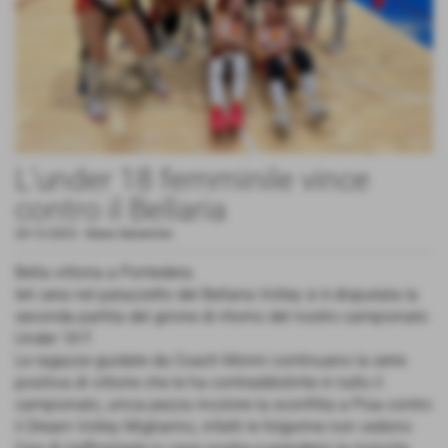
L'under 18 femminile vince
contro il Bellaria
20-12-2023
-
News Generiche
Bella vittoria a Pontedera.
Ieri sera nel palazzetto del Bellaria Volley si è disputata la
seconda partita del girone di ritorno del nostro campionato
Under 18 F.
Le ragazze guidate da Coach Monni continuano la serie
positiva di vittorie che le ha contraddistinte in tutto il
campionato, unica pezza incolore la sconfitta a Pisa contro
il Dream Volley Migliarino, infatti le folgorine non vedono