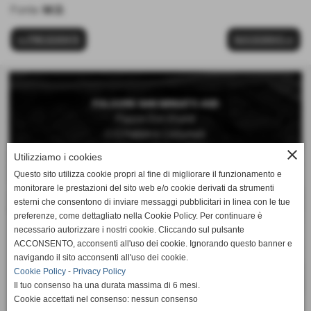
Fonte:
M.D.
<< PRECEDENTE
SUCCESSIVO >>
FOLGORE SAN MINIATO ASD
Piazza Don Vivaldi
C/O Palestra Comunale
San Miniato Basso (Pisa)
close
Utilizziamo i cookies
Questo sito utilizza cookie propri al fine di migliorare il funzionamento e
Telefono 0571 42189
monitorare le prestazioni del sito web e/o cookie derivati da strumenti
Cellulare 392 6660897
esterni che consentono di inviare messaggi pubblicitari in linea con le tue
preferenze, come dettagliato nella Cookie Policy. Per continuare è
Mail:
necessario autorizzare i nostri cookie. Cliccando sul pulsante
segreteria@folgorepallavolo.it
ACCONSENTO, acconsenti all'uso dei cookie. Ignorando questo banner e
navigando il sito acconsenti all'uso dei cookie.
Cookie Policy
-
Privacy Policy
Il tuo consenso ha una durata massima di 6 mesi.
Cookie accettati nel consenso: nessun consenso