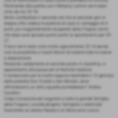
l’ora di riaffrontarle in casa nostra e prendersi la rivincita.
Ritornando alla partita con il Bellaria il primo set è stato
vinto da noi 25-18.
Molto combattuto il secondo set che al secondo giro in
doppia cifra vedeva le padrone di casa in vantaggio di 4
punti, poi magistralmente recuperati dalla Folgore, tant’è
che dopo aver giocato punto punto la spuntavamo per 29-
27.
Il terzo set è stato vinto molto agevolmente 25-14 dando
così la possibilità a Coach Monni di inserire tutte le riserve
a disposizione.
Restando saldamente al secondo posto in classifica, ci
apprestiamo alla pausa per le festività natalizie.
Il campionato per le nostre ragazze riprenderà il 10 gennaio
dalla palestra Don Vivaldi a San Miniato, dove
affronteranno un altra squadra pontederese l’ Ambra
Cavallini .
Colgo l’occasione per augurare a tutta la grande famiglia
della Folgore ( società,dirigenti, famigliari e atleti/e)di
trascorrere un sereno Natale e un felice anno nuovo.