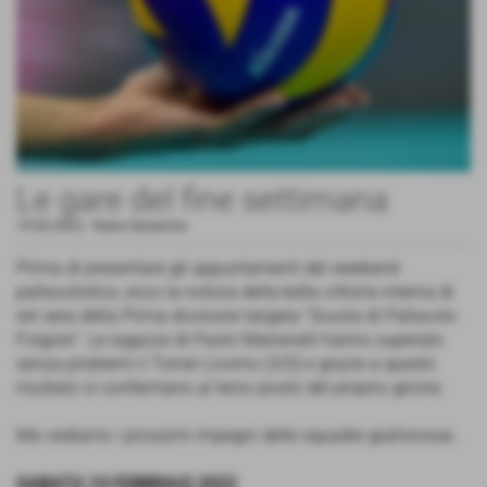
Le gare del fine settimana
19-02-2022
-
News Generiche
Prima di presentare gli appuntamenti del weekend
pallavolistico, ecco la notizia della bella vittoria interna di
ieri sera della Prima divisione targata "Scuola di Pallavolo
Folgore". Le ragazze di Paolo Marianelli hanno superato
senza problemi il Tomei Livorno (3/0) e grazie a questo
risultato si confermano al terzo posto del proprio girone.
Ma vediamo i prossimi impegni delle squadre giallorosse..
SABATO 19 FEBBRAIO 2022