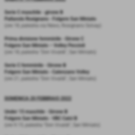
Serie C maschile - girone B
Pallavolo Rosignano - Folgore San Miniato
(ore 18, palestra via Nievo, Rosignano Solvay)
Prima divisione femminile - Girone C
Folgore San Miniato – Volley Peccioli
(ore 18, palestra “Don Vivaldi”, San Miniato)
Serie C femminile - Girone B
Folgore San Miniato - Calenzano Volley
(ore 21, palestra "Don Vivaldi", San Miniato)
DOMENICA 20 FEBBRAIO 2022
Under 15 maschile - Girone B
Folgore San Miniato - VBC Calci B
(ore 9.15, palestra "Don Vivaldi", San Miniato)